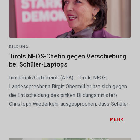
BILDUNG
Tirols NEOS-Chefin gegen Verschiebung
bei Schüler-Laptops
Innsbruck/Österreich (APA) - Tirols NEOS-
Landessprecherin Birgit Obermüller hat sich gegen
die Entscheidung des pinken Bildungsministers
Christoph Wiederkehr ausgesprochen, dass Schüler
ihre günstigen Laptops ab Herbst 2027 statt der 5.
MEHR
erst ab der 6. Schulstufe erhalten. "Einige Schulen...