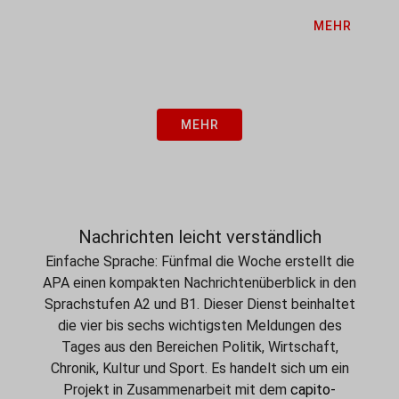
Auflage der JKU Science Holidays wird vom
MEHR
Bundesministerium für Frauen, Wissenschaft und
Forschung, dem...
MEHR
Nachrichten leicht verständlich
Einfache Sprache: Fünfmal die Woche erstellt die
APA einen kompakten Nachrichtenüberblick in den
Sprachstufen A2 und B1. Dieser Dienst beinhaltet
die vier bis sechs wichtigsten Meldungen des
Tages aus den Bereichen Politik, Wirtschaft,
Chronik, Kultur und Sport. Es handelt sich um ein
Projekt in Zusammenarbeit mit dem
capito-