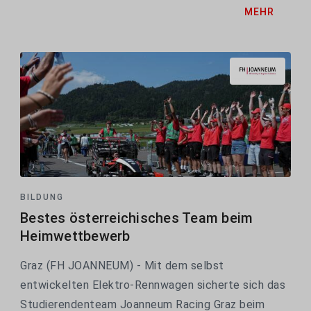
MEHR
überzeugten mit Anwendungen, die Menschen im
Alltag erreichen....
BILDUNG
Bestes österreichisches Team beim
Heimwettbewerb
Graz (FH JOANNEUM) - Mit dem selbst
entwickelten Elektro-Rennwagen sicherte sich das
Studierendenteam Joanneum Racing Graz beim