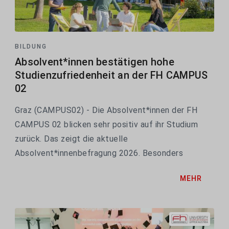
BILDUNG
Absolvent*innen bestätigen hohe
Studienzufriedenheit an der FH CAMPUS
02
Graz (CAMPUS02) - Die Absolvent*innen der FH
CAMPUS 02 blicken sehr positiv auf ihr Studium
zurück. Das zeigt die aktuelle
Absolvent*innenbefragung 2026. Besonders
erfreulich: Die Gesamtzufriedenheit mit dem
MEHR
Studium bleibt auf einem hohen Niveau. Mehr als
acht von zehn Befragten würden sich...