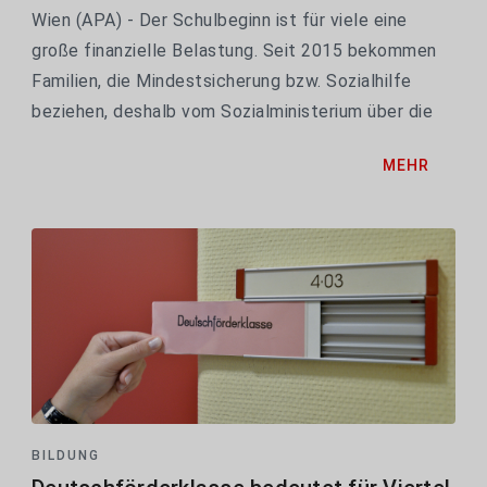
Wien (APA) - Der Schulbeginn ist für viele eine
große finanzielle Belastung. Seit 2015 bekommen
Familien, die Mindestsicherung bzw. Sozialhilfe
beziehen, deshalb vom Sozialministerium über die
Aktion "Schulstartklar!" eine spezielle
MEHR
Unterstützung für den Kauf von Schulartikeln. Ab
Ende Juli...
BILDUNG