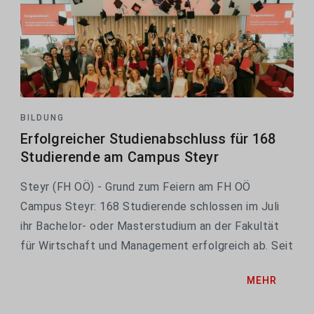
BILDUNG
Erfolgreicher Studienabschluss für 168
Studierende am Campus Steyr
Steyr (FH OÖ) - Grund zum Feiern am FH OÖ
Campus Steyr: 168 Studierende schlossen im Juli
ihr Bachelor- oder Masterstudium an der Fakultät
für Wirtschaft und Management erfolgreich ab. Seit
der Gründung des Campus haben damit bereits rund
MEHR
8.400 Absolvent*innen ein Wirtschaftsstudium in
Steyr...