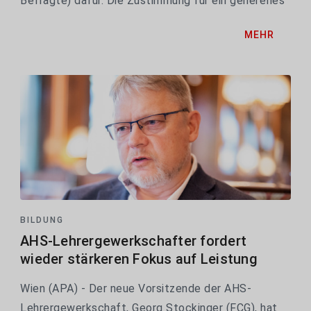
Befragte) dafür. Die Zustimmung für ein generelles
Social-Media-Verbot bis 14 ist mit 72 Prozent noch
MEHR
höher. Hierzulande dürfen Handys seit Mai...
BILDUNG
AHS-Lehrergewerkschafter fordert
wieder stärkeren Fokus auf Leistung
Wien (APA) - Der neue Vorsitzende der AHS-
Lehrergewerkschaft, Georg Stockinger (FCG), hat