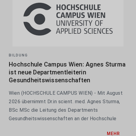
BILDUNG
Hochschule Campus Wien: Agnes Sturma
ist neue Departmentleiterin
Gesundheitswissenschaften
Wien (HOCHSCHULE CAMPUS WIEN) - Mit August
2026 übernimmt Dr.in scient. med. Agnes Sturma,
BSc MSc die Leitung des Departments
Gesundheitswissenschaften an der Hochschule
Campus Wien. Zusätzlich verantwortet sie weiterhin
MEHR
die Studiengangsleitung Physiotherapie. Sie folgt