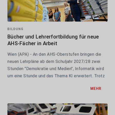
BILDUNG
Bücher und Lehrerfortbildung für neue
AHS-Fächer in Arbeit
Wien (APA) - An den AHS-Oberstufen bringen die
neuen Lehrpläne ab dem Schuljahr 2027/28 zwei
Stunden "Demokratie und Medien", Informatik wird
um eine Stunde und das Thema KI erweitert. Trotz
der kurzfristigen Einführung, die erst Anfang Juli im
MEHR
Nationalrat abgesegnet wurde, soll es schon für...