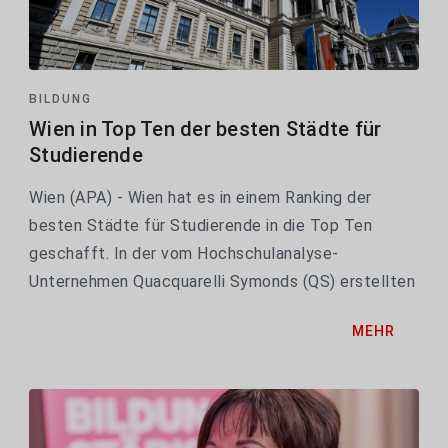
BILDUNG
Wien in Top Ten der besten Städte für
Studierende
Wien (APA) - Wien hat es in einem Ranking der
besten Städte für Studierende in die Top Ten
geschafft. In der vom Hochschulanalyse-
Unternehmen Quacquarelli Symonds (QS) erstellten
Rangliste belegt die Bundeshauptstadt Rang neun
MEHR
und punktet vor allem im Bereich Lebensqualität.
An der Spitze...