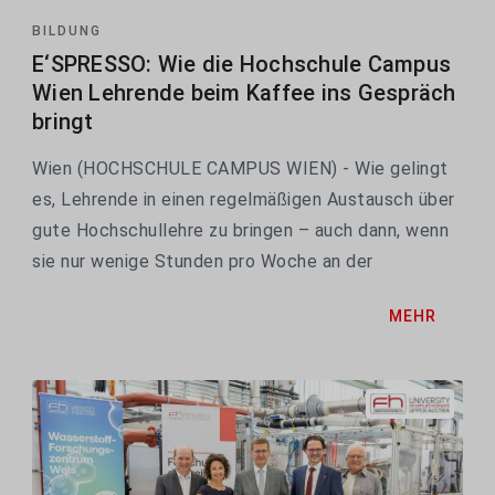
BILDUNG
E‘SPRESSO: Wie die Hochschule Campus
Wien Lehrende beim Kaffee ins Gespräch
bringt
Wien (HOCHSCHULE CAMPUS WIEN) - Wie gelingt
es, Lehrende in einen regelmäßigen Austausch über
gute Hochschullehre zu bringen – auch dann, wenn
sie nur wenige Stunden pro Woche an der
Hochschule tätig sind? Mit dem Projekt
MEHR
E'SPRESSO – Virtuelle Communities of Practice in
der Hochschullehre...