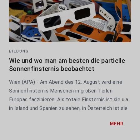
BILDUNG
Wie und wo man am besten die partielle
Sonnenfinsternis beobachtet
Wien (APA) - Am Abend des 12. August wird eine
Sonnenfinsternis Menschen in großen Teilen
Europas faszinieren. Als totale Finsternis ist sie u.a.
in Island und Spanien zu sehen, in Österreich ist sie
partiell. Der Blick zum Himmel lohnt auch nach
MEHR
Sonnenuntergang, steht doch der Höhepunkt des...