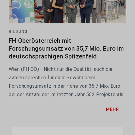
BILDUNG
FH Oberösterreich mit
Forschungsumsatz von 35,7 Mio. Euro im
deutschsprachigen Spitzenfeld
Wien (FH OÖ) - Nicht nur die Qualität, auch die
Zahlen sprechen für sich: Sowohl beim
Forschungsumsatz in der Höhe von 35,7 Mio. Euro,
bei der Anzahl der im letzten Jahr 562 Projekte als
auch bei den nunmehr 575 wissenschaftlichen
MEHR
Publikationen ist die FH Oberösterreich nicht nur
die mit...