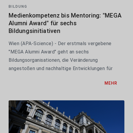
BILDUNG
Medienkompetenz bis Mentoring: "MEGA
Alumni Award" für sechs
Bildungsinitiativen
Wien (APA-Science) - Der erstmals vergebene
"MEGA Alumni Award" geht an sechs
Bildungsorganisationen, die Veränderung
angestoßen und nachhaltige Entwicklungen für
Kinder und Jugendliche ermöglicht haben. Die
MEHR
Palette der mit insgesamt 300.000 Euro
Ausgezeichneten reicht von breiten...